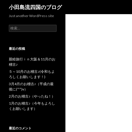
検索
小田島流四国のブログ
Just another WordPress site
検索:
最近の投稿
親睦旅行ｉｎ大阪＆11月のお
稽古♪
５～10月のお稽古♪(令和もよ
ろしくお願いします！)
3月4月のお稽古♪（平成の最
後に(^^)v）
2月のお稽古♪（やったね！）
1月のお稽古♪（今年もよろし
くお願いします）
最近のコメント