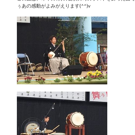
ぅあの感動がよみがえります(^^)v