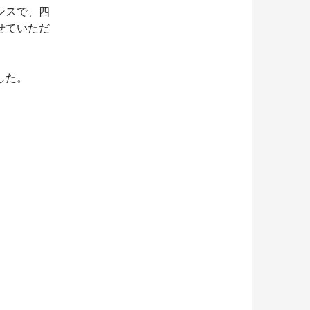
シスで、四
せていただ
した。