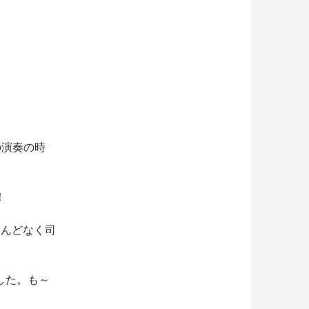
の演奏の時
！
とんどなく司
した。も～