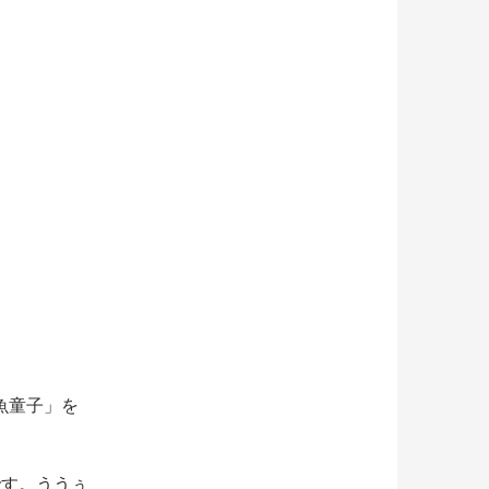
魚童子」を
です。ううぅ