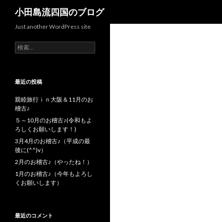
検索
小田島流四国のブログ
Just another WordPress site
検索:
最近の投稿
親睦旅行ｉｎ大阪＆11月のお
稽古♪
５～10月のお稽古♪(令和もよ
ろしくお願いします！)
3月4月のお稽古♪（平成の最
後に(^^)v）
2月のお稽古♪（やったね！）
1月のお稽古♪（今年もよろし
くお願いします）
最近のコメント