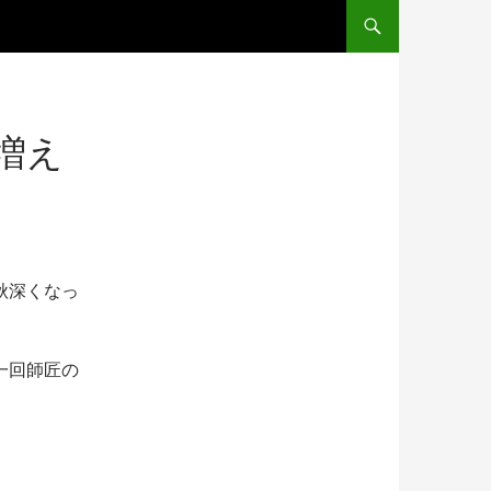
コンテンツへ移動
増え
秋深くなっ
一回師匠の