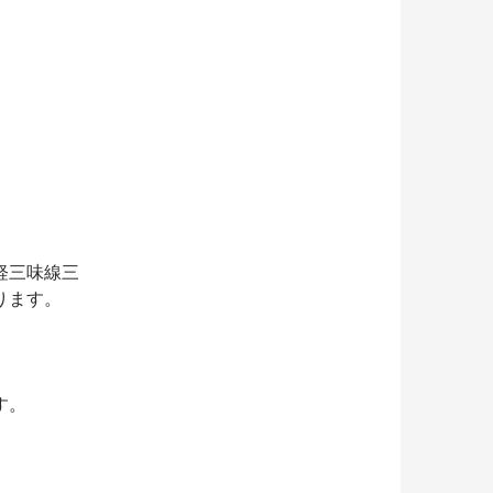
軽三味線三
ります。
す。