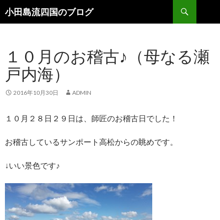
検索
小田島流四国のブログ
コンテンツへ移動
１０月のお稽古♪（母なる瀬
戸内海）
2016年10月30日
ADMIN
１０月２８日２９日は、師匠のお稽古日でした！
お稽古しているサンポート高松からの眺めです。
↓いい景色です♪