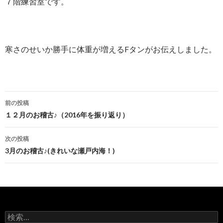
７階練習室です。
寒さのせいか勝手に体重が増えるFタンがお伝えしました。
前の投稿
投稿ナビゲーション
１２月のお稽古♪（2016年を振り返り）
次の投稿
3月のお稽古♪(きれいな瀬戸内海！)
検索: