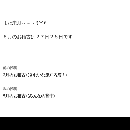
また来月～～～!(^^)!
５月のお稽古は２７日２８日です。
前の投稿
投稿ナビゲーション
3月のお稽古♪(きれいな瀬戸内海！)
次の投稿
5月のお稽古♪(みんなの背中)