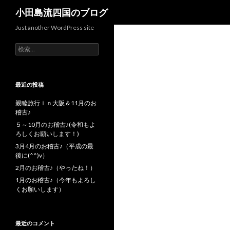
検索
小田島流四国のブログ
Just another WordPress site
検索:
最近の投稿
親睦旅行ｉｎ大阪＆11月のお
稽古♪
５～10月のお稽古♪(令和もよ
ろしくお願いします！)
3月4月のお稽古♪（平成の最
後に(^^)v）
2月のお稽古♪（やったね！）
1月のお稽古♪（今年もよろし
くお願いします）
最近のコメント