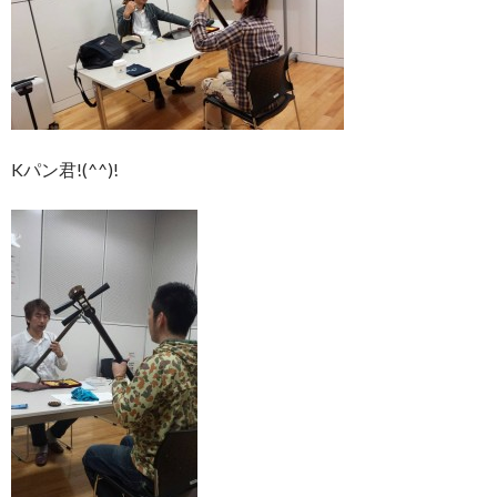
Kパン君!(^^)!