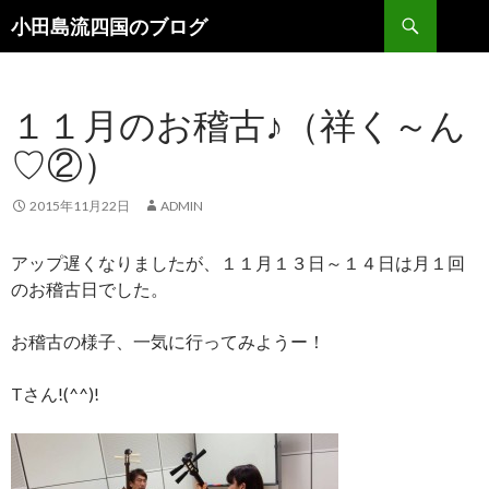
検索
小田島流四国のブログ
コンテンツへ移動
１１月のお稽古♪（祥く～ん
♡②）
2015年11月22日
ADMIN
アップ遅くなりましたが、１１月１３日～１４日は月１回
のお稽古日でした。
お稽古の様子、一気に行ってみようー！
Tさん!(^^)!