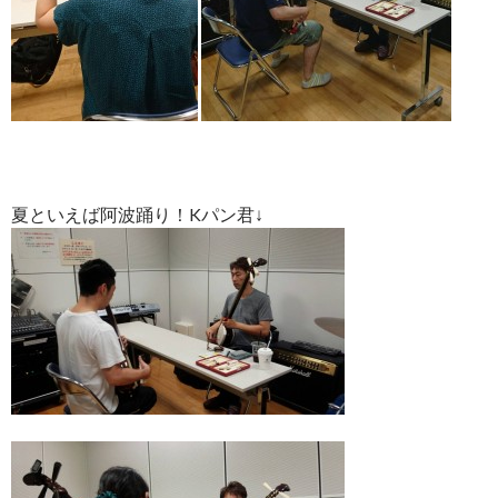
夏といえば阿波踊り！Kパン君↓