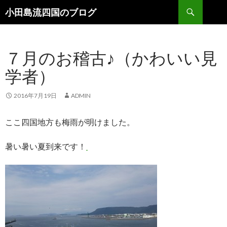
検索
小田島流四国のブログ
コンテンツへ移動
７月のお稽古♪（かわいい見
学者）
2016年7月19日
ADMIN
ここ四国地方も梅雨が明けました。
暑い暑い夏到来です！