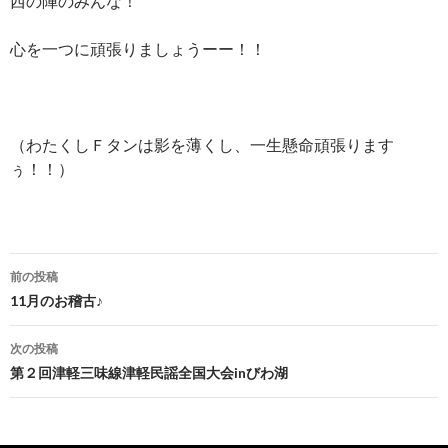
西の陣のみんな！
心を一つに頑張りましょうーー！！
（わたくしＦタンは影を薄くし、一生懸命頑張ります
ぅ！！）
前の投稿
投稿ナビゲーション
11月のお稽古♪
次の投稿
第２回津軽三味線津軽民謡全国大会inびわ湖